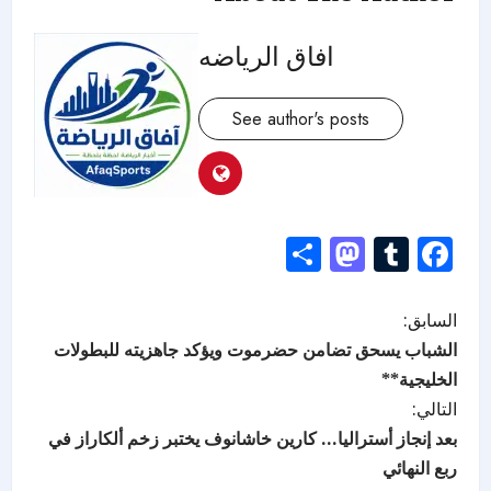
افاق الرياضه
See author's posts
Mastodon
Share
Tumblr
Facebook
السابق:
الشباب يسحق تضامن حضرموت ويؤكد جاهزيته للبطولات
الخليجية**
التالي:
بعد إنجاز أستراليا… كارين خاشانوف يختبر زخم ألكاراز في
ربع النهائي