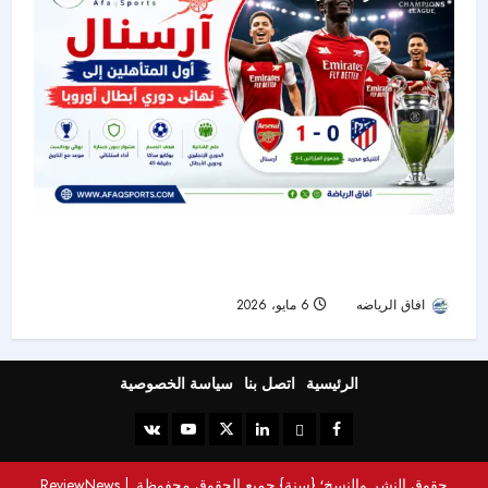
آرسنال يبلغ نهائي دوري أبطال أوروبا ويحلم بثنائية
تاريخية
افاق الرياضه
6 مايو، 2026
53
الرئيسية
اتصل بنا
سياسة الخصوصية
حقوق النشر والنسخ؛ {سنة} جميع الحقوق محفوظة.
|
ReviewNews