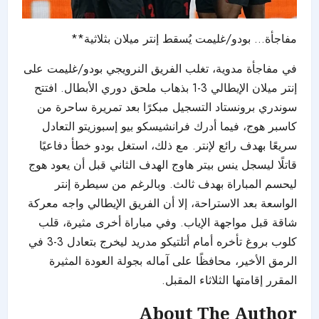
مفاجأة… بودو/غليمت يُسقط إنتر ميلان بثلاثية**
في مفاجأة مدوية، تغلب الفريق النرويجي بودو/غليمت على
إنتر ميلان الإيطالي 3-1 بذهاب ملحق دوري الأبطال. افتتح
سوندري برونستاد التسجيل مبكرًا بعد تمريرة ساحرة من
كاسبر هوج، فيما أدرك فرانشيسكو بيو إسبوزيتو التعادل
سريعًا بهدف رائع لإنتر. مع ذلك، استغل بودو خطأ دفاعيًا
قاتلًا ليسجل ينس بيتر هاوج الهدف الثاني قبل أن يعود هوج
ليحسم المباراة بهدف ثالث. وبالرغم من سيطرة إنتر
الواسعة بعد الاستراحة، إلا أن الفريق الإيطالي واجه معركة
شاقة قبل مواجهة الإياب. وفي مباراة أخرى مثيرة، قلب
كلوب بروغ تأخره أمام أتلتيكو مدريد ليخرج بتعادل 3-3 في
الرمق الأخير، محافظًا على آماله بجولة العودة المثيرة
المقرر إقامتها الثلاثاء المقبل.
About The Author