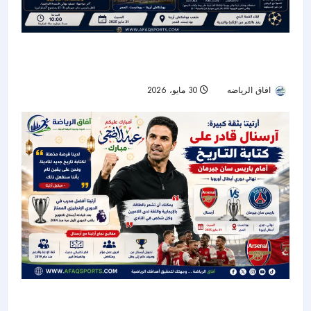
باريس سان جيرمان وأرسنال.. صدام أوروبي ناري
لحسم لقب دوري الأبطال
افاق الرياضه
30 مايو، 2026
43
أرتيتا يرفع سقف الطموح: آرسنال قادر على كتابة