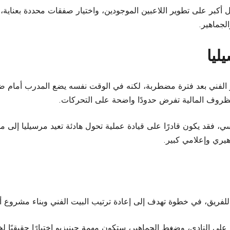
كل أكبر على تطوير اللاعبين الموجودين، واختيار صفقات محددة بعناية، 
لجماهير.
ليا
ار الفني بعد فترة مضطربة، لكنه في الوقت نفسه يضع المدرب أمام ضغط 
الظروف المالية تفرض حدودًا واضحة على التحركات.
ي، فقد يكون قادرًا على قيادة عملية تحول هادئة تعيد مرسيليا إلى موق
يري وإعلامي كبير.
 للفريق، في خطوة تهدف إلى إعادة ترتيب البيت الفني وبناء مشروع أكث
على النادي، وضغط الجماهير، ستكون مهمة جينيزيو اختبارًا حقيقيًا ل