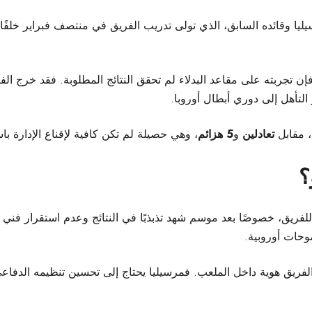
يليا وقائده السابق، الذي تولى تدريب الفريق في منتصف فبراير خلفًا
 تجربته على مقاعد البدلاء لم تحقق النتائج المطلوبة. فقد خرج الف
التأهل إلى دوري أبطال أوروبا.
، مقابل
تعادلين
و
5 هزائم
، وهي حصيلة لم تكن كافية لإقناع الإدارة ب
؟
 للفريق، خصوصًا بعد موسم شهد تذبذبًا في النتائج وعدم استقرار فني
وحات أوروبية.
فريق هوية داخل الملعب. فمرسيليا يحتاج إلى تحسين تنظيمه الدفاعي،