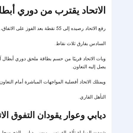
الاتحاد يقترب من دوري
أبطا
رفع الاتحاد رصيده إلى 55 نقطة بعد الفوز على الاتفاق، ليتقدم إلى المركز الخامس في جدول الترتيب، متفوقًا على التعاون الذي تراجع إلى المركز
السادس بفارق ثلاث نقاط.
يصل إليه التعاون.
ويمتلك الاتحاد أفضلية المواجهات المباشرة أمام التعاون،
التأهل القاري.
ديابي وعوار يقودان التفوق الا
شهدت المباراة تألق الفرنسي موسى ديابي، الذي سجل هدف