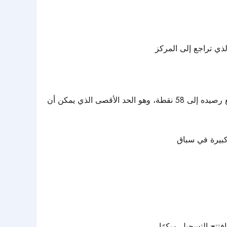
وبات الاتحاد قريبًا من حسم بطاقة ملحق دوري أبطال آسيا للنخبة، حيث يكفيه الفوز في واحدة من المباراتين المتبقيتين لرفع رصيده إلى 58 نقطة، وهو الحد الأقصى الذي يمكن أن
 كبيرة في سباق
تتح التسجيل مبكرًا.