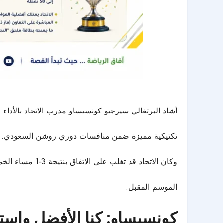
أشاد البرتغالي سيرجيو كونسيساو مدرب
الاتحاد
بالأداء 
تكتيكية مميزة ضمن منافسات دوري روشن السعودي.
وكان الاتحاد قد تغلب على الاتفاق بنتيجة 3-1 مساء الخميس، ضمن الجولة الـ33 من الدوري، ليعزز حظوظه في التأهل إلى دوري أبطال آسيا للنخبة
الموسم المقبل.
كونسيساو: كنا الأفضل واستح