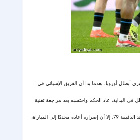
دل 3-3 على أتلتيكو مدريد في اللحظات الأخيرة، الأربعاء، ضمن ذهاب الملحق المؤهل لدور الـ16 من دوري أبطال أوروبا، بعدما بدا أن الفريق الإسباني في
، ورغم إلغاء الهدف بداعي التسلل في البداية، عاد الحكم واحتسبه بعد مراجعة تقنية
وكان بروج قد عاد من تأخره بهدفين في الشوط الأول، قبل أن يتلقى ضربة بهدف عكسي سجله جويل أوردونيز في مرماه عند الدقيقة 79، إلا أن إصراره أعاده مجددًا إلى المباراة،