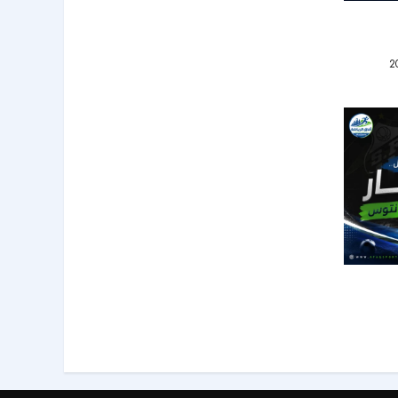
لهلال من
سانتوس
33