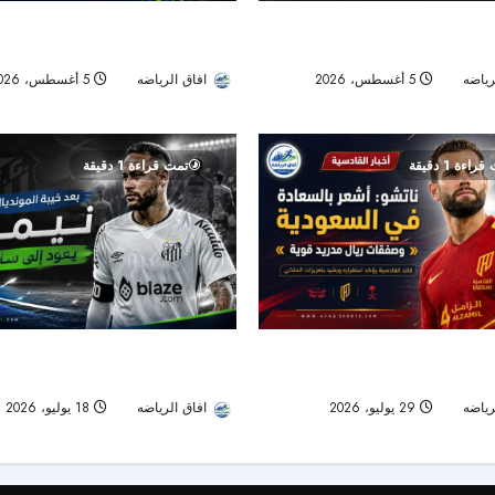
هداف دوري المؤتمر السابق.. بولوو
جورماهيا يصمد بعشرة لاعبين ويقصي ا
 الجديد
نصف نهائي «سيكافا»
رياضه
5 أغسطس، 2026
افاق الرياضه
5 أغسطس، 2026
21
راءة 1 دقيقة
تمت قراءة 1 دقيقة
 نجاح تجربته السعودية ويشيد بصفقة
بعد صدمة المونديال.. نيمار يعود إلى 
الجديدة
ويبدأ رحلة استعادة الجاهزية
رياضه
29 يوليو، 2026
22
افاق الرياضه
18 يوليو، 2026