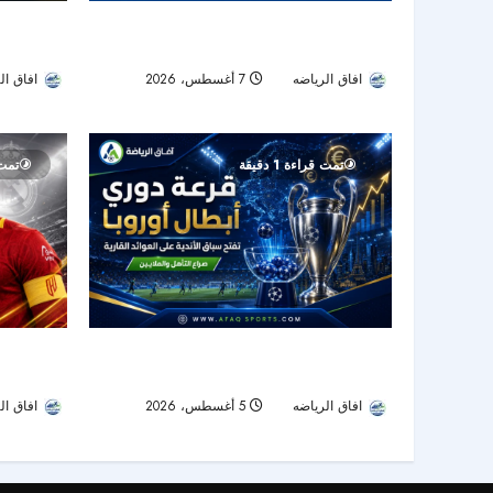
الحزم يضم 
الاتحاد يودع فابينيو رسميًا.. نهاية رحلة أحد أبرز
يقود الهجوم
نجوم خط الوسط في دوري روشن
افاق ال
افاق الرياضه
7 أغسطس، 2026
15
14
تمت قراءة 1 دقيقة
تمت ق
ناتشو يروي
قرعة دوري الأبطال تشعل معركة الملايين قبل
ريال مدريد 
بوابة مرحلة الدوري
افاق ال
افاق الرياضه
5 أغسطس، 2026
18