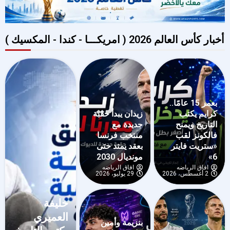
أخبار كأس العالم 2026 ( امريكـــا - كندا - المكسيك )
بعمر 15 عامًا..
كرايم يكتب
زيدان يبدأ حقبة
التاريخ ويمنح
جديدة مع
فالكونز لقب
منتخب فرنسا
«ستريت فايتر
بعقد يمتد حتى
6»
مونديال 2030
افاق الرياضه
افاق الرياضه
2 أغسطس، 2026
29 يوليو، 2026
خليفة
العميري
بنزيمة وأمين