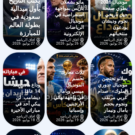
يكتب التاريخ
مونديال 2026
ماتو يشعلان
بأول ميدالية
يطوي صفحة
باريس بمواجهة
جيل تاريخي.. 5
استعراضية في
سعودية في
نجوم وديشان
مونديال
بطولة العالم
يودعون
الرياضات
للمبارزة
منتخباتهم
الإلكترونية
افاق الرياضه
افاق الرياضه
افاق الرياضه
26 يوليو، 2026
26 يوليو، 2026
27 يوليو، 2026
ثلاث معارك
ميلانو تحتضن
تحسم
مونديال «دوري
المونديال..
وداع هادئ بعد
الملوك».. صدام
ميسي ويامال
14 عامًا..
عربي مرتقب
في واجهة نهائي
ديشامب: لن
ونجوم بحجم
الأرجنتين
يبكي أحد في
يامال ونيمار
وإسبانيا
مباراتي الأخيرة
افاق الرياضه
افاق الرياضه
افاق الرياضه
24 يوليو، 2026
19 يوليو، 2026
18 يوليو، 2026