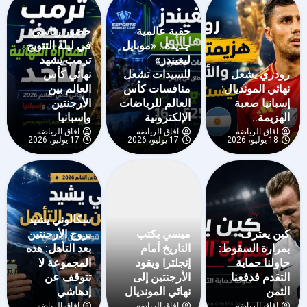
حقبة عالمية
حضور رئاسي
جديدة.. «موبايل
في ليلة التتويج..
ليغيندز»
ترمب يشهد
رودري يشعل
للسيدات تشعل
نهائي كأس
نهائي المونديال:
منافسات كأس
العالم بين
إسبانيا صعبة
العالم للرياضات
الأرجنتين
الهزيمة..
الإلكترونية
وإسبانيا
افاق الرياضه
افاق الرياضه
افاق الرياضه
18 يوليو، 2026
17 يوليو، 2026
17 يوليو، 2026
سكالوني يشيد
كين يعترف
ميسي يكتب
بروح الأرجنتين
بمرارة السقوط:
التاريخ أمام
بعد التأهل: هذه
حاولنا حماية
إنجلترا ويقود
المجموعة لا
التقدم فدفعنا
الأرجنتين إلى
تتوقف عن
الثمن
نهائي المونديال
إدهاشي
افاق الرياضه
افاق الرياضه
افاق الرياضه