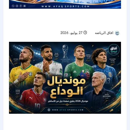
خليفة العميري يكتب التاريخ بأول ميدالية سعودية في
بطولة العالم للمبارزة
افاق الرياضه
27 يوليو، 2026
35
مونديال 2026 يطوي صفحة جيل تاريخي.. 5 نجوم
وديشان يودعون منتخباتهم