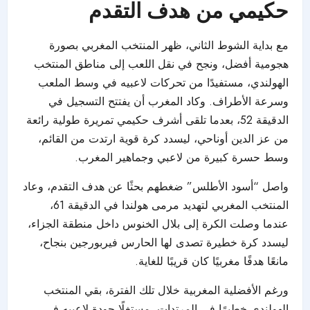
حكيمي من هدف التقدم
مع بداية الشوط الثاني، ظهر
المنتخب المغربي
بصورة
هجومية أفضل، ونجح في نقل اللعب إلى مناطق المنتخب
الهولندي، مستفيدًا من تحركات لاعبيه في وسط الملعب
وسرعة الأطراف. وكاد المغرب أن يفتتح التسجيل في
الدقيقة 52، بعدما تلقى أشرف حكيمي تمريرة طولية رائعة
من عز الدين أوناحي، ليسدد كرة قوية ارتدت من القائم،
وسط حسرة كبيرة من لاعبي وجماهير المغرب.
واصل “أسود الأطلس” ضغطهم بحثًا عن هدف التقدم، وعاد
المنتخب المغربي لتهديد مرمى هولندا في الدقيقة 61،
عندما وصلت الكرة إلى بلال الخنوس داخل منطقة الجزاء،
ليسدد كرة خطيرة تصدى لها الحارس فيربورجين بنجاح،
مانعًا هدفًا مغربيًا كان قريبًا للغاية.
ورغم الأفضلية المغربية خلال تلك الفترة، بقي المنتخب
الهولندي خطيرًا في المرتدات، مستغلًا جودة لاعبيه في