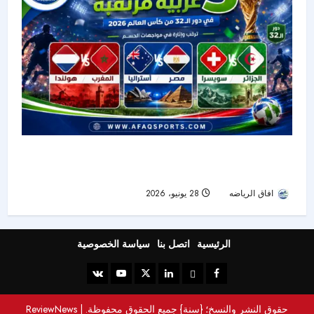
كأس العالم 2026 :3مواجهات عربية مرتقبة في دور
الـ32
افاق الرياضه
28 يونيو، 2026
31
الرئيسية
اتصل بنا
سياسة الخصوصية
حقوق النشر والنسخ؛ {سنة} جميع الحقوق محفوظة.
|
ReviewNews