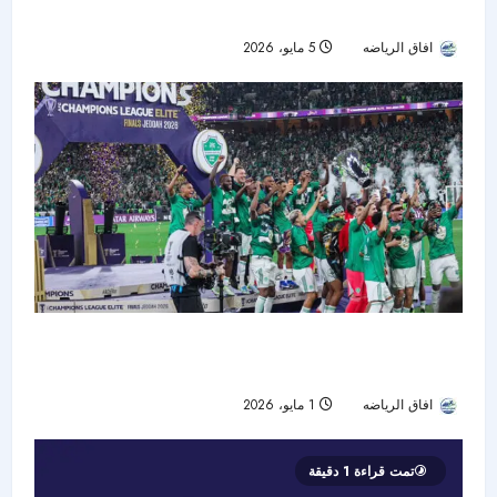
دوري أبطال آسيا 2025-2026
افاق الرياضه
5 مايو، 2026
49
🏆 الأهلي ملك آسيا مجددًا… البريكان يحسم ملحمة
الأشواط الإضافية ويقود “الراقي” للقب تاريخي جديد
افاق الرياضه
1 مايو، 2026
33
تمت قراءة 1 دقيقة