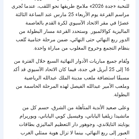
للنخبة «جدة 2026» ملامح طريقها نحو اللقب، عندما تُجرى
مراسم القرعة يوم الأربعاء 25 مارس عند الساعة الثالثة
عصرًا في مقر الاتحاد الآسيوي لكرة القدم بالعاصمة
الماليزية كوالالمبور. وستحدد القرعة مسار البطولة من
الدور ربع النهائي حتى النهائي، ضمن مرحلة ختامية تُلعب
بنظام التجمع وخروج المغلوب من مباراة واحدة.
وتُقام جميع مباريات الأدوار النهائية السبع خلال الفترة من
16 إلى 25 أبريل في جدة، فيما كان الاتحاد الآسيوي قد أكد
مسبقًا استضافة ملعب مدينة الملك عبدالله الرياضية
وملعب الأمير عبدالله الفيصل لهذه المرحلة الحاسمة من
البطولة.
وعلى صعيد الأندية المتأهلة من الشرق، حسم كل من
ماتشيدا زيلفيا الياباني، وفيسيل كوبي الياباني، وبوريرام
يونايتد التايلاندي، وجوهور دار التعظيم الماليزي بطاقات
العبور إلى ربع النهائي، بينما لا تزال هوية ممثلي الغرب