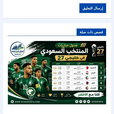
قصص ذات صلة
الأخضر يبدأ مشواره في «خليجي 27».. تعرف على