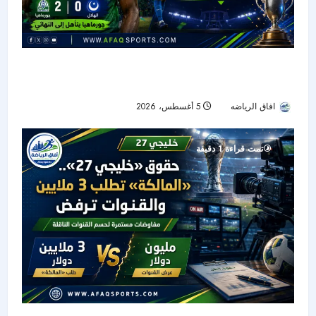
جورماهيا يصمد بعشرة لاعبين ويقصي الهلال من
نصف نهائي «سيكافا»
افاق الرياضه
5 أغسطس، 2026
21
تمت قراءة 1 دقيقة