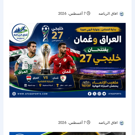
جدول مباريات المنتخب السعودي
افاق الرياضه
7 أغسطس، 2026
8
العراق وعُمان يقصّان شريط افتتاح «خليجي 27»..
وملعب الإنماء يستضيف المباراة النهائية
افاق الرياضه
7 أغسطس، 2026
13