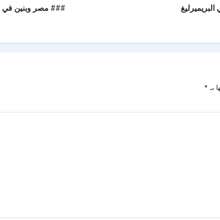
البريميرليغ
### مصر وبنين في موا
ا بـ
*