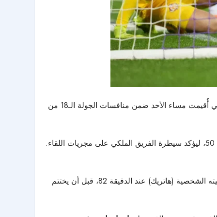
وافتتح غارسيا التسجيل لريال مدريد في الدقيقة 20، قبل أن يعود ويعزز التقدم بهدف ثانٍ مع بداية الشوط الثاني عند الدقيقة 50، ليؤكد سيطرة الفريق الملكي على مجريات اللقاء.
في الدقيقة 66، إلا أن رد ريال مدريد جاء حاسمًا، بعدما أكمل غارسيا ثلاثيته الشخصية (هاتريك) عند الدقيقة 82، قبل أن يختتم