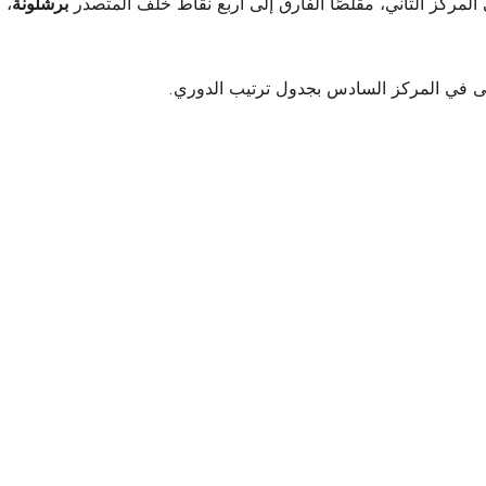
برشلونة
، 