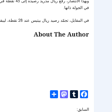
وبهذا الانتصار، رفع ريال مدريد رصيده إلى 45 نقطة في المركز الثاني، مقلصًا الفارق إلى أربع نقاط خلف المتصدر
في الجولة ذاتها.
في المقابل، تجمّد رصيد ريال بيتيس عند 28 نقطة، ليبقى في المركز السادس بجدول ترتيب الدوري.
About The Author
Mastodon
Share
Tumblr
Facebook
السابق: