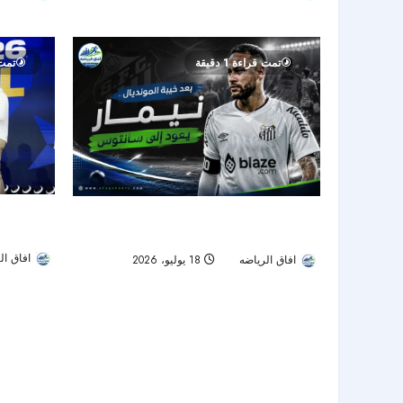
15
10
تمت قراءة 1 دقيقة
تمت ق
قبل صدام ا
بعد صدمة المونديال.. نيمار يعود إلى سانتوس
مرجع عالمي
ويبدأ رحلة استعادة الجاهزية
افاق ال
افاق الرياضه
18 يوليو، 2026
31