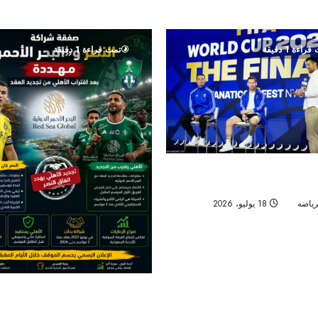
راءة 1 دقيقة
تمت قراءة 1 دقيقة
لأجيال في النهائي.. ميسي: يامال
 وصورتنا القديمة «جنونية»
رياضه
18 يوليو، 2026
20
تجديد الأهلي يهدد صفقة شراكة النصر 
الأحمر الدولية»