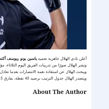
أعلن نادي الهلال جاهزية نجميه
ياسين بونو
و
يوسف أكت
ونشر الهلال صورًا من تدريبات الفريق اليوم الثلاثاء، مؤ
ويبحث الهلال عن استعادة نغمة الانتصارات بعدما تعادل أمام الرياض 1-1 في الجولة الماضية، بينما تمثل عودة بونو
ويتصدر الهلال جدول الترتيب برصيد 45 نقطة، بفارق 5 نقاط عن أقرب ملاحقيه.
About The Author