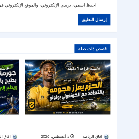
احفظ اسمي، بريدي الإلكتروني، والموقع الإلكتروني في 
قصص ذات صلة
تمت قراءة 1 دقيقة
تمت ق
الحزم يضم هداف دوري المؤتمر السابق.. بولوو
جورماهيا ي
يقود الهجوم الجديد
نصف نهائي
افاق الرياضه
5 أغسطس، 2026
افاق ال