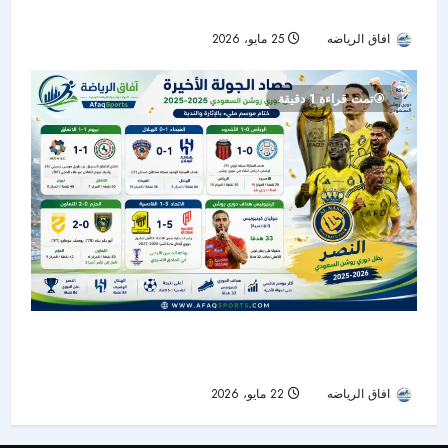
هدفاً.. وكينونيس يتربع على عرش الهدافين
افاق الرياضه
25 مايو، 2026
55
تمت قراءة 1 دقيقة
حصاد الجولة الأخيرة من دوري روشن: النصر بطلًا..
الهلال وصيفًا.. والرياض ينجو من الهبوط
افاق الرياضه
22 مايو، 2026
52