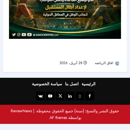
انطلاق بطولة مكة المكرمة للملاكمة والكيك بوكسينغ
اليوم.. خطوة واعدة لصناعة أبطال المستقبل
افاق الرياضه
28 أبريل، 2026
63
الرئيسية
اتصل بنا
سياسة الخصوصية
حقوق النشر والنسخ؛ {سنة} جميع الحقوق محفوظة.
|
ReviewNews
بواسطة AF themes.