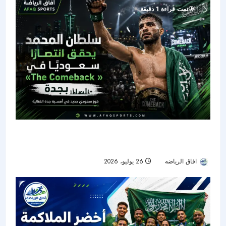
تمت قراءة 1 دقيقة
سلطان المحمد يوقف بيسالدوش فنيًا ويضيء ليلة
«The Comeback» في جدة
افاق الرياضه
26 يوليو، 2026
24