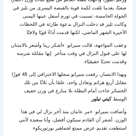
صعبًا، بعدما تلقت لكمة قوية بالقبضة اليسرى من تليز في
الجولة الخامسة، تسببت في تورم أسفل عينها اليمنى.
وكانت تليز قد دخلت النزال بدعوة طارئة في اللحظات
الأخيرة الشهر الماضي، لكنها قدمت أداءً قويًا ولافتًا.
وعقب المواجهة، قالت سيرانو: «أشكر رينا وأشعر بالامتنان
لها على قبول النزال في وقت متأخر. إنها مقاتلة شرسة
وقدمت تحديًا حقيقيًا».
وبهذا الانتصار، رفعت سيرانو سجلها الاحترافي إلى 48 فوزًا
مقابل أربع هزائم وتعادل واحد، علمًا بأن ثلاثًا من تلك
الخسائر جاءت أمام البطلة بلا منازع في وزن خفيف
الوسط
كيتي تيلور
.
وأضافت سيرانو: «مر عامان منذ آخر نزال لي في هذا
الوزن. أشعر أن القادم سيكون أفضل، وأنا سعيدة لأنني
استطعت تقديم عرض ممتع لجماهير بورتوريكو».