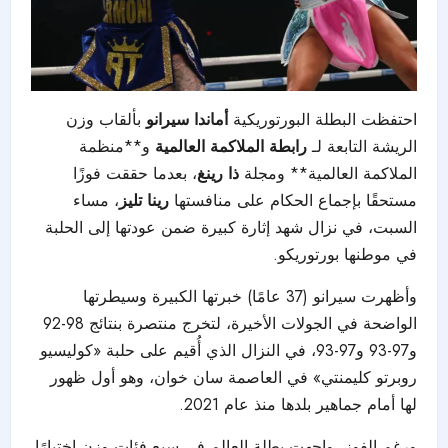
احتفظت البطلة البورتوريكية
أماندا سيرانو
بألقاب وزن
الريشة التابعة لـ
رابطة الملاكمة العالمية
و**منظمة
الملاكمة العالمية** ومجلة
ذا رينغ
، بعدما حققت فوزًا
مستحقًا بإجماع الحكام على منافستها
رينا تليز
، مساء
السبت، في نزال شهد إثارة كبيرة ضمن عودتها إلى الحلبة
في موطنها بورتوريكو.
وأظهرت سيرانو (37 عامًا) خبرتها الكبيرة وسيطرتها
الواضحة في الجولات الأخيرة، لتخرج منتصرة بنتائج 98-92
و97-93 و97-93، في النزال الذي أُقيم على حلبة «كوليسيو
روبرتو كليمنتي» في العاصمة سان خوان، وهو أول ظهور
لها أمام جماهير بلدها منذ عام 2021.
ورغم الفوز، واجهت بطلة العالم في سبع فئات وزن اختبارًا