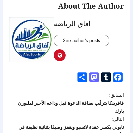
About The Author
افاق الرياضه
See author's posts
Mastodon
Share
Tumblr
Facebook
السابق:
فافرينكا يترقّب بطاقة الدعوة قبل وداعه الأخير لملبورن
بارك
التالي:
نابولي يكسر عقدة لاتسيو ويقفز وصيفًا بثنائية نظيفة في