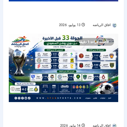
غالتير بعد خسارة نيوم أمام الهلال: الفوارق الفنية
حسمت اللقاء
افاق الرياضه
13 يوليو، 2026
54
تمت قراءة 1 دقيقة
الجولة 33 من دوري روشن تنطلق بثلاث مواجهات
حاسمة
افاق الرياضه
14 مايو، 2026
62