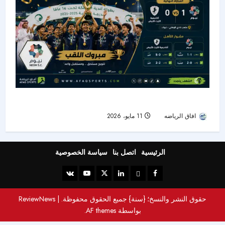
نيوم يتوج بكأس بطولة أندية المملكة تحت 16 عامًا
افاق الرياضه
11 مايو، 2026
47
الرئيسية
اتصل بنا
سياسة الخصوصية
حقوق النشر والنسخ؛ {سنة} جميع الحقوق محفوظة.
|
ReviewNews
بواسطة AF themes.