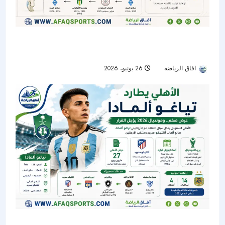
الشباب ينهي عقد الحارس الأوكراني جيورجي بوشان
بالتراضي
افاق الرياضه
26 يونيو، 2026
56
الأهلي يدخل سباق التعاقد مع تياغو ألمادا.. ومونديال