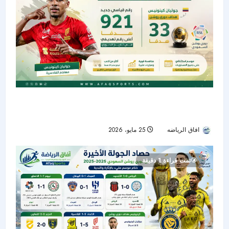
دوري روشن السعودي يختتم موسماً تاريخياً بـ921
هدفاً.. وكينونيس يتربع على عرش الهدافين
افاق الرياضه
25 مايو، 2026
53
تمت قراءة 1 دقيقة