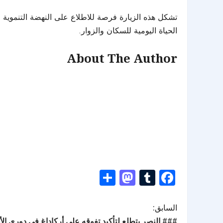
تشكل هذه الزيارة فرصة للاطلاع على النهضة التنموية
الحياة اليومية للسكان والزوار.
About The Author
Mastodon
Share
Tumblr
Facebook
السابق:
### النصر يتطلع لتأكيد تفوقه على أركاداغ في دوري ال