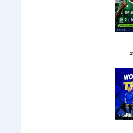
لهلال من
 يامال