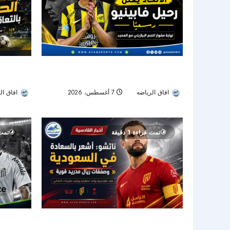
الحزم يضم 
الاتحاد يودع فابينيو رسميًا.. نهاية رحلة أحد أبرز
يقود الهجوم
نجوم خط الوسط في دوري روشن
افاق ال
افاق الرياضه
7 أغسطس، 2026
15
16
تمت قراءة 1 دقيقة
تمت ق
ناتشو يروي نجاح تجربته السعودية ويشيد بصفقة
بعد صدمة ال