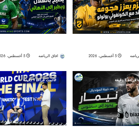
هداف دوري المؤتمر السابق.. بولوو
جورماهيا يصمد بعشرة لاعبين ويقصي ا
 الجديد
نصف نهائي «سيكافا»
رياضه
5 أغسطس، 2026
افاق الرياضه
5 أغسطس، 2026
21
راءة 1 دقيقة
تمت قراءة 1 دقيقة
قبل صدام الأجيال في النهائي.. ميسي:
مونديال.. نيمار يعود إلى سانتوس