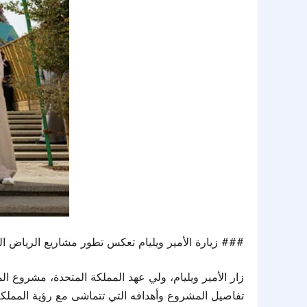
### زيارة الأمير ويليام تعكس تطور مشاريع الرياض ا
زار الأمير ويليام، ولي عهد المملكة المتحدة، مشروع 
تفاصيل المشروع وأهدافه التي تتماشى مع رؤية المملكة 2030 لتعزيز جودة الحياة ودعم الأنشطة الصح