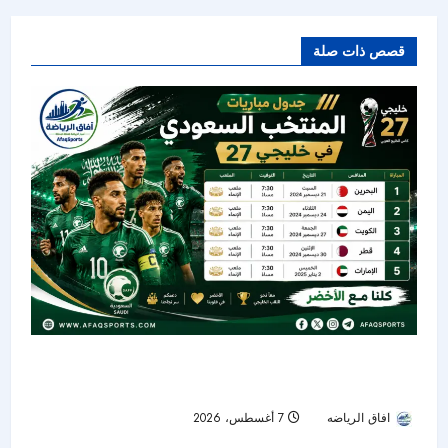
قصص ذات صلة
الأخضر يبدأ مشواره في «خليجي 27».. تعرف على
جدول مباريات المنتخب السعودي
افاق الرياضه
7 أغسطس، 2026
10