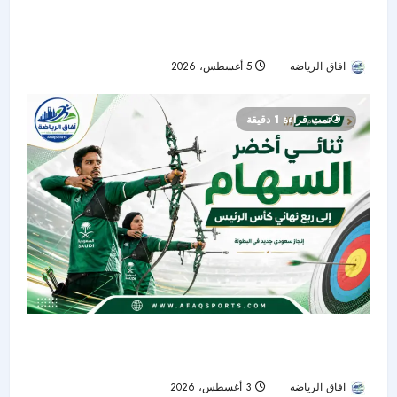
جورماهيا يصمد بعشرة لاعبين ويقصي الهلال من
نصف نهائي «سيكافا»
افاق الرياضه
5 أغسطس، 2026
22
تمت قراءة 1 دقيقة
جواد حريري وعلي الوهيبي يختتمان مشوارهما في
دور الـ16 بكأس الرئيس للسهام
افاق الرياضه
3 أغسطس، 2026
14