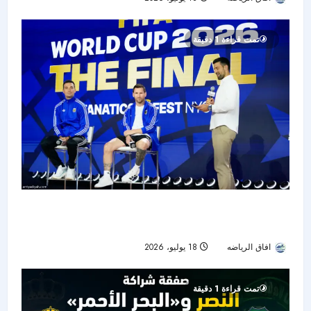
تمت قراءة 1 دقيقة
قبل صدام الأجيال في النهائي.. ميسي: يامال مرجع
عالمي وصورتنا القديمة «جنونية»
افاق الرياضه
18 يوليو، 2026
20
تمت قراءة 1 دقيقة