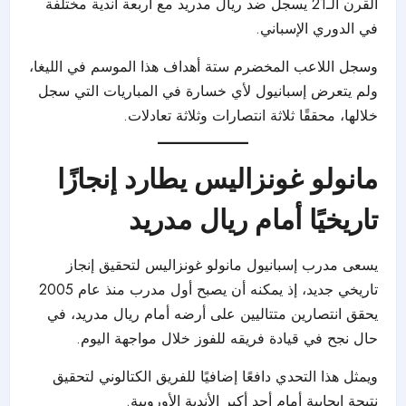
القرن الـ21 يسجل ضد ريال مدريد مع أربعة أندية مختلفة
في الدوري الإسباني.
وسجل اللاعب المخضرم ستة أهداف هذا الموسم في الليغا،
ولم يتعرض إسبانيول لأي خسارة في المباريات التي سجل
خلالها، محققًا ثلاثة انتصارات وثلاثة تعادلات.
مانولو غونزاليس يطارد إنجازًا
تاريخيًا أمام ريال مدريد
يسعى مدرب إسبانيول مانولو غونزاليس لتحقيق إنجاز
تاريخي جديد، إذ يمكنه أن يصبح أول مدرب منذ عام 2005
يحقق انتصارين متتاليين على أرضه أمام ريال مدريد، في
حال نجح في قيادة فريقه للفوز خلال مواجهة اليوم.
ويمثل هذا التحدي دافعًا إضافيًا للفريق الكتالوني لتحقيق
نتيجة إيجابية أمام أحد أكبر الأندية الأوروبية.