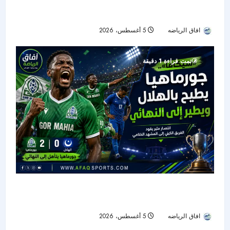
الحزم يضم هداف دوري المؤتمر السابق.. بولوو يقود
الهجوم الجديد
افاق الرياضه
5 أغسطس، 2026
20
تمت قراءة 1 دقيقة
جورماهيا يصمد بعشرة لاعبين ويقصي الهلال من
نصف نهائي «سيكافا»
افاق الرياضه
5 أغسطس، 2026
21