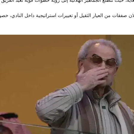
ة، حيث تتطلع الجماهير الهلالية إلى رؤية خطوات قوية تعيد الفريق إل
لان صفقات من العيار الثقيل أو تغييرات استراتيجية داخل النادي، خص