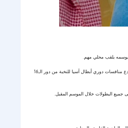
ذ موسمه بلقب محلي مهم.
، الذي ذهب هذه المرة إلى غريمه التقليدي النصر، كما ودع منافسات دوري أبطال آسيا للنخبة من دور الـ16
 جميع البطولات خلال الموسم المقبل.