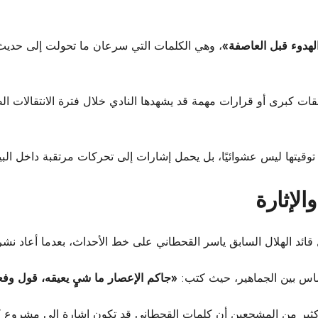
لهدوء قبل العاصفة»
، وهي الكلمات التي سرعان ما تحولت إلى حدي
قات كبرى أو قرارات مهمة قد يشهدها النادي خلال فترة
الانتقالات
الص
توقيتها ليس عشوائيًا، بل يحمل إشارات إلى تحركات مرتقبة داخل البي
لإثارة
خل قائد الهلال السابق ياسر القحطاني على خط الأحداث، بعدما أعاد 
حماس بين الجماهير، حيث كتب:
«جاكم الإعصار ما شيٍ يعيقه، قول وفع
 كثير من المشجعين أن كلمات القحطاني قد تكون إشارة إلى مشروع كبي