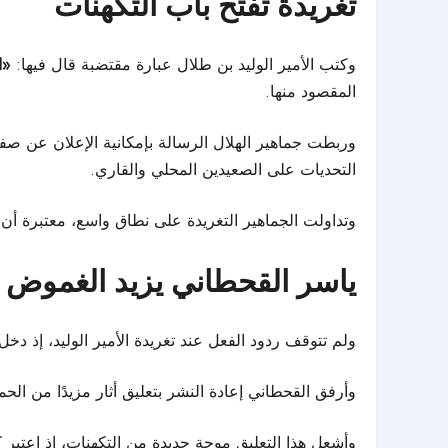
تغريدة تفتح باب التكهنات
وكتب الأمير الوليد بن طلال عبارة مقتضبة قال فيها:
«ا
المقصود منها.
وربطت جماهير
الهلال
الرسالة بإمكانية الإعلان عن صف
التحديات على الصعيدين المحلي والقاري.
وتداولت الجماهير التغريدة على نطاق واسع، معتبرة أن 
ياسر القحطاني يزيد الغموض وا
ولم تتوقف ردود الفعل عند تغريدة الأمير الوليد، إذ د
وأرفق القحطاني إعادة النشر بتعليق أثار مزيدًا من ال
وأشعل هذا التعليق موجة جديدة من التكهنات، إذ اعتبر