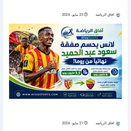
وميلان ويوفنتوس خارج السباق
افاق الرياضه
25 مايو، 2026
44
لانس يحسم صفقة سعود عبد الحميد نهائياً.. وروما
يحتفظ بحق “الاستعادة الذكية”
افاق الرياضه
21 مايو، 2026
44