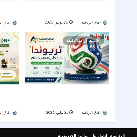
الشباب ينهي عقد الحارس الأوكراني جيورجي
الأهلي يدخل
بوشان بالتراضي
ومونديال 2026 يؤجل القرار
افاق الرياضه
26 يونيو، 2026
56
افاق ال
تمت قراءة 1 دقيقة
“تريوندا”.. الكرة الرسمية لكأس العالم 2026
دوري روشن 
بتكنولوجيا متطورة وهوية مستوحاة من الدول
بـ921 
المستضيفة
الهدافين
افاق الرياضه
25 مايو، 2026
63
افاق ال
الرئيسية
اتصل بنا
سياسة الخصوصية