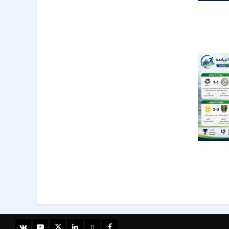
ع قبل
28
 النصر
 الهبوط
51