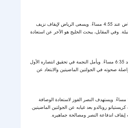
يفتتح الرياض (16) برصيد 12 نقطة لقاءات اليوم أمام الخليج (9) برصيد 26 نقطة، على ملعب مدينة الأمير فيصل بن فهد بالرياض عند 4:55 مساءً. ويسعى الرياض لإيقاف نزيف
قبلة. وفي المقابل، يبحث الخليج هو الآخر عن استعادة
يستضيف النجمة متذيل الترتيب (18) بـ5 نقاط جاره الخلود (13) بـ19 نقطة على ملعب مدينة الملك عبدالله الرياضية ببريدة عند 6:35 مساءً. ويأمل النجمة في تحقيق انتصاره الأول
واصلة صحوته في الجولتين الماضيتين والابتعاد عن
يحل النصر ثالث الترتيب بـ49 نقطة ضيفًا على الفتح (10) بـ24 نقطة في الأحساء على ملعب «ميدان تمويل الأولى» عند 8:30 مساءً. ويستهدف النصر الفوز لاستعادة الوصافة
يستيانو رونالدو بعد غيابه عن الجولتين الماضيتين.
ه إيقاف اندفاعة النصر ومصالحة جماهيره.