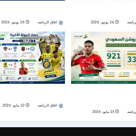
 سباق التعاقد مع تياغو ألمادا..
التعاون بين تجديد المفرج وأزمة الدفا
انطلاق الموسم الجديد
رياضه
26 يونيو، 2026
30
افاق الرياضه
26 يونيو، 2026
تمت قراءة 1 دقيقة
السعودي يختتم موسماً تاريخياً
حصاد الجولة الأخيرة من دوري روشن:
هدفاً.. وكينونيس يتربع على عرش
بطلًا.. الهلال وصيفًا.. والرياض ينجو من
افاق الرياضه
22 مايو، 2026
رياضه
25 مايو، 2026
53