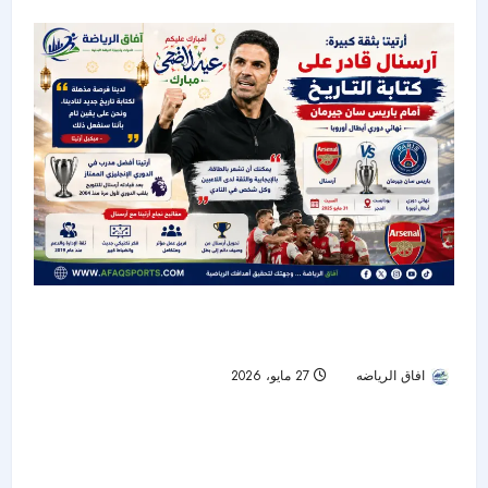
أرتيتا يرفع سقف الطموح: آرسنال قادر على كتابة
التاريخ أمام باريس سان جيرمان
افاق الرياضه
27 مايو، 2026
43
أستون فيلا يضرب ليفربول برباعية ويخطف بطاقة
تمت قراءة 1 دقيقة
دوري أبطال أوروبا