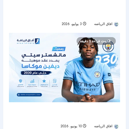
توتنام يضم ماتيوس فرنانديش من وست هام في
صفقة تاريخية
افاق الرياضه
3 يوليو، 2026
23
تمت قراءة 1 دقيقة
رسمياً.. مانشستر سيتي يمدد عقد موهبته ديفين
موكاسا حتى 2030
افاق الرياضه
10 يونيو، 2026
40