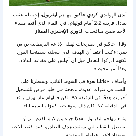
أبدى الهولندي
كودي خاكبو
، مهاجم
ليفربول
، إحباطه عقب
تعادل فريقه 2-2 أمام
فولهام
، في اللقاء الذي أُقيم مساء
الأحد ضمن منافسات
الدوري الإنجليزي الممتاز
.
وقال خاكبو في تصريحات لهيئة الإذاعة البريطانية
بي بي
سي
: «كنت أعتقد أن الهدف الذي سجلته سيمنحنا الفوز،
لكنهم أدركوا التعادل قبل أن أجلس على مقاعد البدلاء،
وهذا أمر محبط».
وأضاف: «قاتلنا بقوة في الشوط الثاني، وسيطرنا على
اللعب في فترات عديدة، ونجحنا في خلق فرص للتسجيل.
أحرزت هدفًا في الدقيقة 95، لكن فولهام عاد بهدف رائع
في الدقيقة 97، كان ذلك سوء حظ كبيرًا بالنسبة لنا».
وتابع مهاجم ليفربول: «هذا جزء من كرة القدم. لم أرَ
تفاصيل اللقطة التي سبقت هدف التعادل، كنت فقط ألاحظ
استعداد لاعب فولهام للتسديد».