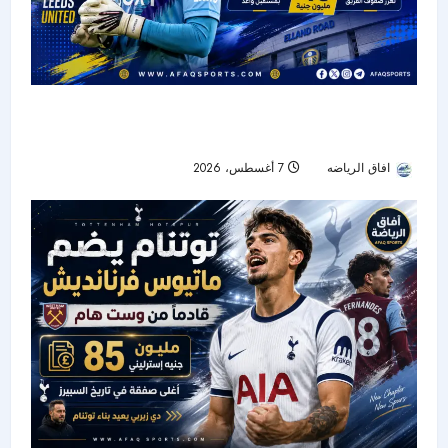
ليدز يونايتد يعزز حراسة المرمى بصفقة قياسية..
ترافورد ينضم مقابل 40 مليون جنيه إسترليني
افاق الرياضه
7 أغسطس، 2026
8