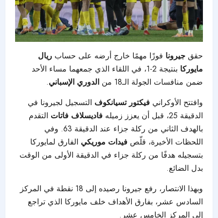
حقق
جيرونا
فوزًا مهمًا خارج أرضه على حساب
ريال
مايوركا
بنتيجة 2-1، في اللقاء الذي جمعهما مساء الأحد
ضمن منافسات الجولة الـ18 من
الدوري الإسباني
.
وافتتح الأوكراني
فيكتور تسيانكوف
التسجيل لجيرونا في
الدقيقة 25، قبل أن يعزز زميله
فاديسلاف فاتات
التقدم
بالهدف الثاني من ركلة جزاء عند الدقيقة 63. وفي
اللحظات الأخيرة، قلّص
فيدات موريكي
الفارق لمايوركا
بتسجيله هدفًا من ركلة جزاء في الدقيقة الأولى من الوقت
بدل الضائع.
وبهذا الانتصار، رفع جيرونا رصيده إلى 18 نقطة في المركز
السادس عشر، بفارق الأهداف خلف مايوركا الذي تراجع
إلى المركز الخامس عشر.