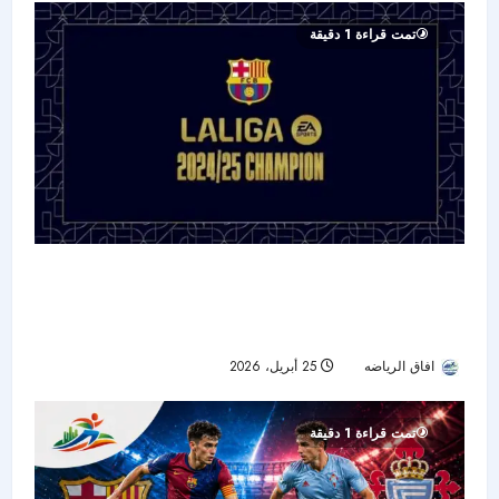
تمت قراءة 1 دقيقة
برشلونة يسيطر على جوائز أبريل في الدوري
الإسباني: تألق يامال وكوبارسي وصناعة راشفورد
هدف الشهر
افاق الرياضه
25 أبريل، 2026
62
تمت قراءة 1 دقيقة