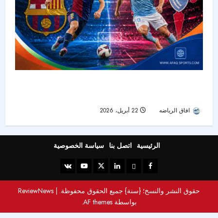
مباراة برشلونة وسيلتا فيغو.. اختبار جديد للمتصدر نحو
حسم لقب الدوري الإسباني
افاق الرياضه
22 أبريل، 2026
45
الرئيسية
اتصل بنا
سياسة الخصوصية
حقوق النشر والنسخ؛ {سنة} جميع الحقوق محفوظة.
|
ReviewNews
بواسطة AF themes.