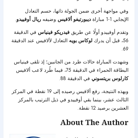
وفي مواجهة أخرى ضمن الجولة ذاتها، حسم التعادل
الإيجابي 1-1 مباراة
ديبورتيفو ألافيس
وضيفه
ريال أوفييدو
.
وتقدم أوفييدو أولًا عن طريق
فيدريكو فينياس
في الدقيقة
56، قبل أن يدرك
لوكاس بويه
التعادل لألافيس عند الدقيقة
69.
وشهدت المباراة حالات طرد من الجانبين؛ إذ تلقى فينياس
البطاقة الحمراء في الدقيقة 75، فيما طُرد لاعب ألافيس
كارلوس بريتسوني
في الدقيقة 88.
وبهذه النتيجة، رفع ألافيس رصيده إلى 19 نقطة في المركز
الثالث عشر، بينما بقي أوفييدو في ذيل الترتيب بالمركز
العشرين برصيد 12 نقطة.
About The Author