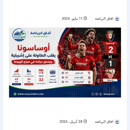
برشلونة يحسم الكلاسيكو ويتوج رسميًا بلقب الدوري
الإسباني بعد الفوز على ريال مدريد
افاق الرياضه
11 مايو، 2026
95
أوساسونا يقلب الطاولة على إشبيلية ويعمّق جراحه
في صراع الهبوط
افاق الرياضه
28 أبريل، 2026
75