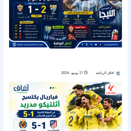
الدوري الإسباني : ملقا يعود بعد غياب 8 أعوام بفوز
مثير على ألميريا
افاق الرياضه
21 يونيو، 2026
27