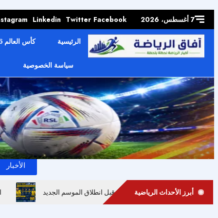
Skip to
content
7 أغسطس، 2026
Facebook
Twitter
Linkedin
nstagram
الرئيسية
كأس العالم 2026
سياسة الخصوصية
الرئيسية
جدول ترتيب دوري روشن 2025/26
الأخبار
أبرز الأحداث الرياضية
لتعاون بين تجديد المفرج وأزمة الدفاع قبل انطلاق الموسم الجديد
ا