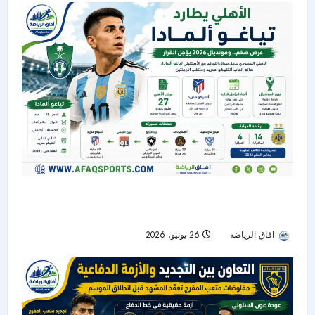
الأهلي يدخل سباق التعاقد مع تياغو ألمادا.. ومونديال
2026 يؤجل القرار
افاق الرياضه
26 يونيو، 2026
37