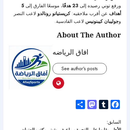
ورفع توني رصيده إلى
23 هدفًا
، موسعًا الفارق إلى
5
أهداف
عن أقرب ملاحقيه:
كريستيانو رونالدو
لاعب النصر
و
جوليبان كيبنونيس
لاعب القادسية.
About The Author
افاق الرياضه
See author's posts
Mastodon
Share
Tumblr
Facebook
السابق:
الأهلي يقلبها على النجمة برباعية.. وتوني يكتب العنوان