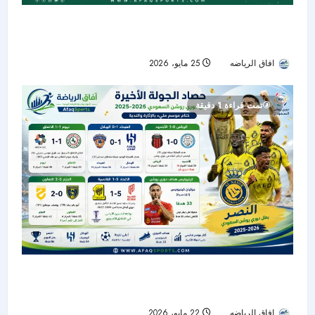
دوري روشن السعودي يختتم موسماً تاريخياً بـ921
هدفاً.. وكينونيس يتربع على عرش الهدافين
افاق الرياضه
25 مايو، 2026
53
تمت قراءة 1 دقيقة
حصاد الجولة الأخيرة من دوري روشن: النصر بطلًا..
الهلال وصيفًا.. والرياض ينجو من الهبوط
افاق الرياضه
22 مايو، 2026
52