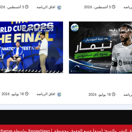
رياضه
5 أغسطس، 2026
افاق الرياضه
5 أغسطس، 2026
21
راءة 1 دقيقة
تمت قراءة 1 دقيقة
قبل صدام الأجيال في النهائي.. ميسي:
مونديال.. نيمار يعود إلى سانتوس
مرجع عالمي وصورتنا القديمة «جنونية
استعادة الجاهزية
افاق الرياضه
18 يوليو، 2026
رياضه
18 يوليو، 2026
33
 النشر والنسخ؛ {سنة} جميع الحقوق محفوظة.
|
ReviewNews
بواسطة AF themes.