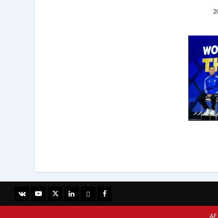
 يامال
»
20