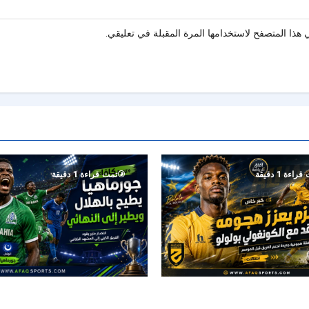
هذا المتصفح لاستخدامها المرة المقبلة في تعليقي.
راءة 1 دقيقة
تمت قراءة 1 دقيقة
هداف دوري المؤتمر السابق.. بولوو
جورماهيا يصمد بعشرة لاعبين ويقصي ا
 الجديد
نصف نهائي «سيكافا»