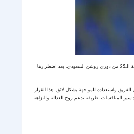
كشفت رابطة الدوري السعودي للمحترفين عن إجراء تعديل على موعد مباراة فريقي الخلود والقادسية ضمن منافسات الجولة الـ25 من دوري روشن السعودي، بعد اضطرارها
عاشرة مساءً، وذلك لضمان وصول الفريق واستعداده للمواجهة بشكل لائق. هذا القرار
 سير المنافسات بطريقة تدعم روح العدالة والنزاهة