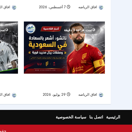
افاق ال
افاق الرياضه
7 أغسطس، 2026
10
8
تمت قراءة 1 دقيقة
تمت ق
ناتشو يروي نجاح تجربته السعودية ويشيد بصفقة
بعد صدمة ال
ريال مدريد الجديدة
ويبدأ رحلة 
افاق الرياضه
29 يوليو، 2026
22
افاق ال
الرئيسية
اتصل بنا
سياسة الخصوصية
حقوق