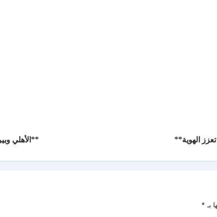
عزز الهوية**
**الأهلي وبي
ا بـ
*