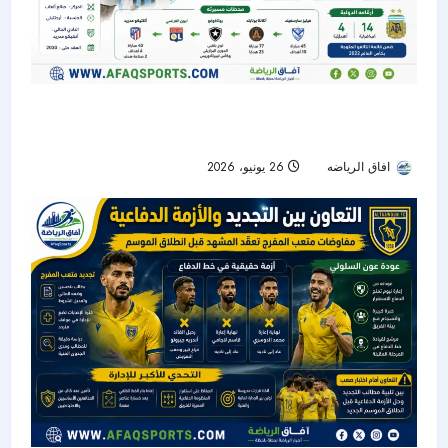
الأهلي يدخل سباق التعاقد مع تياغو ألمادا.. ومونديال
2026 يؤجل القرار
افاق الرياضه
26 يونيو، 2026
37