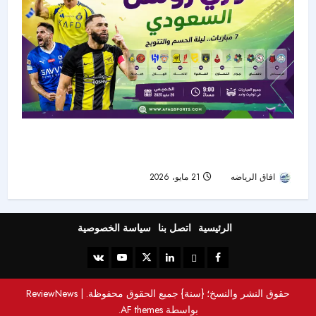
الجولة الأخيرة من دوري روشن تشعل الصراع على
اللقب والهبوط
افاق الرياضه
21 مايو، 2026
55
الرئيسية
اتصل بنا
سياسة الخصوصية
حقوق النشر والنسخ؛ {سنة} جميع الحقوق محفوظة.
|
ReviewNews
بواسطة AF themes.