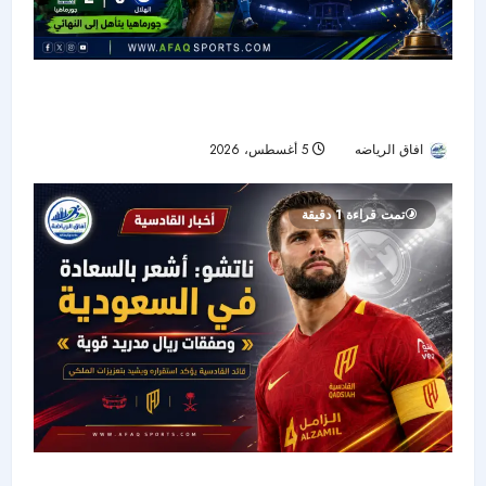
جورماهيا يصمد بعشرة لاعبين ويقصي الهلال من
نصف نهائي «سيكافا»
افاق الرياضه
5 أغسطس، 2026
27
تمت قراءة 1 دقيقة
ناتشو يروي نجاح تجربته السعودية ويشيد بصفقة