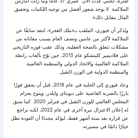
لفترة، لكنني عدت الآن. عمري 37 عامًا وما زلت أمارس
الملاكمة. لا يوجد شعور أفضل من توجيه اللكمات وتحقيق
المال مقابل ذلك».
ويُذكر أن فيوري، الملقب بـ«ملك الغجر»، ابتعد سابقًا عن
الملاكمة لأكثر من عامين ونصف العام بسبب معاناته من
مشكلات تتعلق بالصحة العقلية، وذلك عقب فوزه التاريخي
على فلاديمير كليتشكو عام 2015، حين توّج بألقاب رابطة
الملاكمة العالمية والاتحاد الدولي والمنظمة العالمية
والمنظمة الدولية في الوزن الثقيل.
وعاد فيوري إلى الحلبة في عام 2018، قبل أن يحقق فوزًا
بارزًا بالضربة القاضية على ديونتاي وايلدر، ويتوج بحزام
المجلس العالمي للوزن الثقيل في فبراير 2020. كما سبق
له إعلان الاعتزال مرة أخرى في عام 2022، لكنه تراجع
عن قراره بعد ستة أشهر فقط، ليؤكد مجددًا أن العودة تظل
خيارًا دائمًا في مسيرته.