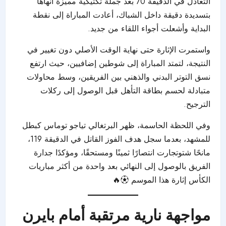
التعادل في الدقيقة 70 بعد جملة تكتيكية مميزة أنهاها
بتسديدة دقيقة داخل الشباك، أعادت المباراة إلى نقطة
البداية وأشعلت أجواء اللقاء من جديد.
واستمرت الإثارة حتى نهاية الوقت الأصلي دون تغيير في
النتيجة، لتمتد المباراة إلى شوطين إضافيين، حيث ارتفع
نسق التوتر البدني والذهني بين الفريقين، وسط محاولات
متبادلة لحسم بطاقة التأهل قبل الوصول إلى ركلات
الترجيح.
وفي اللحظة الحاسمة، ظهر البرتغالي تياجو توماس كبطل
للمشهد، بعدما سجل هدف الفوز القاتل في الدقيقة 119،
مانحًا شتوتجارت انتصارًا ثمينًا ومستحقًا، ومؤكدًا جدارة
الفريق بالوصول إلى النهائي بعد واحدة من أكثر مباريات
الكأس إثارة هذا الموسم ⚽🔥
مواجهة نارية مرتقبة أمام بايرن