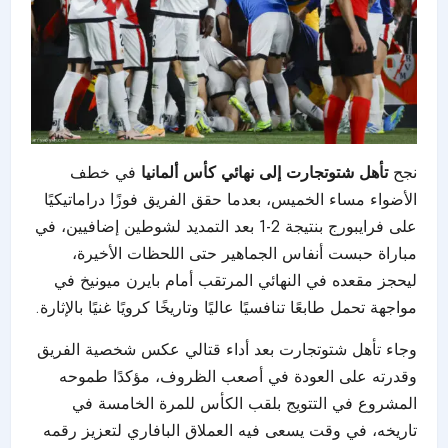
نجح
تأهل شتوتجارت إلى نهائي كأس ألمانيا
في خطف
الأضواء مساء الخميس، بعدما حقق الفريق فوزًا دراماتيكيًا
على فرايبورج بنتيجة 2-1 بعد التمديد لشوطين إضافيين، في
مباراة حبست أنفاس الجماهير حتى اللحظات الأخيرة،
ليحجز مقعده في النهائي المرتقب أمام بايرن ميونيخ في
مواجهة تحمل طابعًا تنافسيًا عاليًا وتاريخًا كرويًا غنيًا بالإثارة.
وجاء تأهل شتوتجارت بعد أداء قتالي عكس شخصية الفريق
وقدرته على العودة في أصعب الظروف، مؤكدًا طموحه
المشروع في التتويج بلقب الكأس للمرة الخامسة في
تاريخه، في وقت يسعى فيه العملاق البافاري لتعزيز رقمه