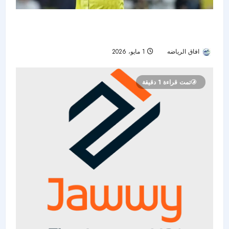
رونالدو يتوهج في مباراته المئوية.. والنصر يبتعد
بالصدارة
افاق الرياضه
1 مايو، 2026
93
تمت قراءة 1 دقيقة