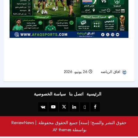
كأس العالم 2026: الأخضر يواصل تحضيراته لمواجهة
الرأس الأخضر.. دونيس يركز على الجوانب التكتيكية
قبل الحسم
افاق الرياضه
26 يونيو، 2026
25
الرئيسية
اتصل بنا
سياسة الخصوصية
حقوق النشر والنسخ؛ {سنة} جميع الحقوق محفوظة.
|
ReviewNews
بواسطة AF themes.