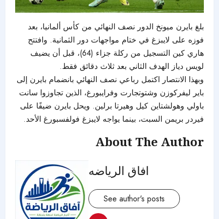
بلغ بايرن ميونخ الدور نصف النهائي من كأس ألمانيا، بعد
فوزه على لايبزغ في ختام مواجهات دور الثمانية. وافتتح
هاري كين التسجيل من ركلة جزاء (64)، قبل أن يضيف
لويس دياز الهدف الثاني بعد ثلاث دقائق فقط.
وبهذا الانتصار اكتمل رباعي نصف النهائي بانضمام بايرن إلى
باير ليفركوزن وشتوتجارت وفرايبورغ، الذين تجاوزوا سانت
باولي وهولشتاين كيل وهيرتا برلين. ويحل بايرن ضيفًا على
فيردر بريمن السبت، بينما يواجه لايبزغ فولفسبورغ الأحد.
About The Author
افاق الرياضه
See author's posts