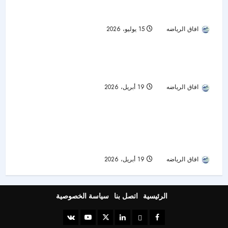
بطولة السعودية لصعود الهضبة تعود بـ10 فئات وكأس
للسيدات في عقبة المحمدية
افاق الرياضه
15 يوليو، 2026
33
إعلان المتأهلين إلى داكار 2027 مع اختتام الموسم
تمت قراءة 1 دقيقة
الثاني من برنامج الجيل السعودي القادم
افاق الرياضه
19 أبريل، 2026
70
رالي داكار السعودية 2026 ينطلق غدًا: سباق التحدي
والسرعة على أرض المملكة للعام السابع على
التوالي!
افاق الرياضه
19 أبريل، 2026
68
الرئيسية
اتصل بنا
سياسة الخصوصية