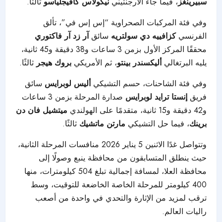
سبيرينغز
، فيما جاء الأرجنتيني
نيكولاس كافيجلياسو
ثالثًا.
وفي فئة المركبات الصحراوية “إس إس في”، تألق
الفرنسي
كزافييه دي سولتريه
سائق
آر زد آر فاكتوري
محققًا المركز الأول بزمن 3 ساعات و38 دقيقة و45 ثانية،
يليه البرتغالي
أليكسندر بينتو
، ثم الأمريكي
بروك هيجر
ثالثًا.
وفي فئة الشاحنات، حسم التشيكي
أليس لوبرايس
سائق
فريق
إنستا ترايد لوبرايس
صدارة المرحلة بزمن 3 ساعات
و42 دقيقة و15 ثانية، متقدمًا على الهولندي
ميتشيل فان دن
برينك
، فيما حل التشيكي
مارتن ماتشيك
ثالثًا.
وتتواصل غدًا الاثنين 5 يناير 2026 منافسات المرحلة الثانية،
حيث ينطلق المتسابقون من محافظة ينبع وصولًا إلى
محافظة العلا، لمسافة إجمالية تبلغ 504 كيلومترات، منها
400 كيلومتر للمرحلة الخاصة الخاضعة للتوقيت، وسط
ترقب لمزيد من الإثارة والتحدي في واحدة من أصعب
راليات العالم.