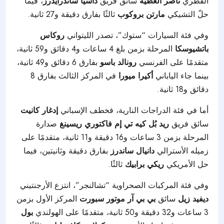
القطري
ناصر العطية
سائق فريق
داسيا ساندرايدرز
، فيما
حلّ التشيكي
مارتن بروكوب
ثالثًا بفارق دقيقة و27 ثانية.
وفي فئة السيارات “ستوك”، تصدر الليتواني
روكاس
باتشيوسكا
المرحلة بزمن بلغ 4 ساعات و4 دقائق و59 ثانية،
متقدمًا على الفرنسي
رونالد باسو
بفارق 6 دقائق و49 ثانية،
بينما جاء الياباني
أكيرا ميورا
في المركز الثالث بفارق 8
دقائق و18 ثانية.
أما في فئة الدراجات النارية، فخطف الإسباني
إدغار كانيت
سائق فريق
ريد بُل كيه تي إم فاكتوري ريسينغ
صدارة
المرحلة بزمن 3 ساعات و16 دقيقة و11 ثانية، متقدمًا على
زميله الأسترالي
دانيال ساندرز
بفارق دقيقة وثانيتين، فيما
حل الأمريكي
ريكي برابيك
ثالثًا.
وفي فئة المركبات الصحراوية “تشالنجر”، انتزع الأرجنتيني
ديفيد زيل
سائق
بي بي آر موتور سبورت
المركز الأول بزمن
3 ساعات و32 دقيقة و50 ثانية، متقدمًا على الهولندي
بول