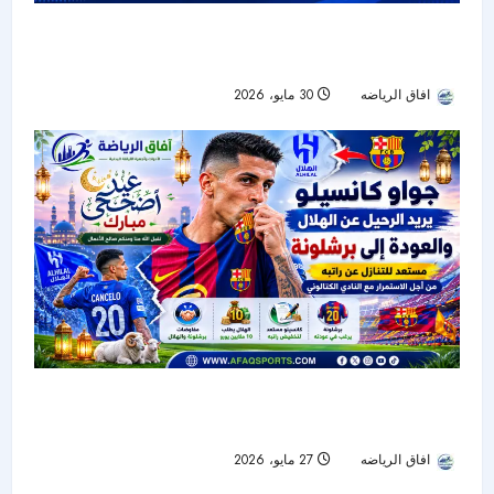
الهلال يراقب مالانغ سار.. تدعيم دفاعي محتمل قبل
انطلاق الموسم الجديد
افاق الرياضه
30 مايو، 2026
44
جواو كانسيلو يضغط للرحيل عن الهلال والعودة إلى
برشلونة
افاق الرياضه
27 مايو، 2026
89