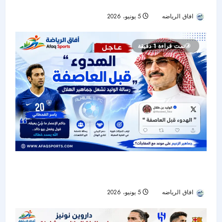
التكهنات حول مستقبل مدرب الهلال
افاق الرياضه
5 يونيو، 2026
55
تمت قراءة 1 دقيقة
رسالة غامضة من الوليد بن طلال تشعل جماهير
الهلال.. وياسر القحطاني: «جاكم الإعصار»
افاق الرياضه
5 يونيو، 2026
52