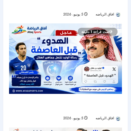
التكهنات حول مستقبل مدرب الهلال
افاق الرياضه
5 يونيو، 2026
55
تمت قراءة 1 دقيقة
رسالة غامضة من الوليد بن طلال تشعل جماهير
الهلال.. وياسر القحطاني: «جاكم الإعصار»
افاق الرياضه
5 يونيو، 2026
52