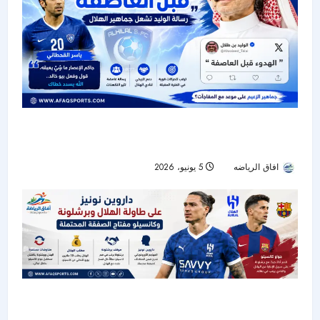
رسالة غامضة من الوليد بن طلال تشعل جماهير
الهلال.. وياسر القحطاني: «جاكم الإعصار»
افاق الرياضه
5 يونيو، 2026
52
داروين نونيز يدخل مفاوضات الهلال وبرشلونة..
وكانسيلو مفتاح الصفقة المحتملة