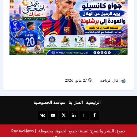
جواو كانسيلو يضغط للرحيل عن الهلال والعودة إلى
برشلونة
افاق الرياضه
27 مايو، 2026
89
الرئيسية
اتصل بنا
سياسة الخصوصية
حقوق النشر والنسخ؛ {سنة} جميع الحقوق محفوظة.
|
ReviewNews