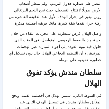
النصر على صدارة جدول الترتيب. ولم ينتظر أصحاب
الأرض طويلًا لافتتاح التسجيل، حيث نجح النجم البرتغالي
روبن نيفيز في إحراز الهدف الأول عند الدقيقة العاشرة من
ركلة جزاء نفذها بثقة كبيرة، مانحًا فريقه أفضلية مبكرة.
واصل الهلال فرض سيطرته على مجريات اللقاء من خلال
الاستحواذ والضغط الهجومي المتواصل، في الوقت الذي
حاول فيه نيوم العودة إلى أجواء المباراة عبر الهجمات
المرتدة، إلا أن التنظيم الدفاعي للهلال حال دون تشكيل أي
خطورة حقيقية على مرماه.
سلطان مندش يؤكد تفوق
الهلال
في الشوط الثاني، استمر الهلال في أفضليته الفنية، ونجح
المتألق سلطان مندش في تسجيل الهدف الثاني عند
الدقيقة 58، بعد هجمة منظمة أنهاها بتسديدة رائعة داخل