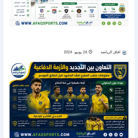
الأهلي يدخل سباق التعاقد مع تياغو ألمادا.. ومونديال
2026 يؤجل القرار
افاق الرياضه
26 يونيو، 2026
32