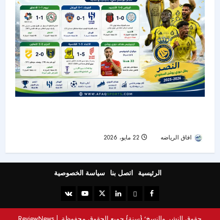
حصاد الجولة الأخيرة من دوري روشن: النصر بطلًا..
الهلال وصيفًا.. والرياض ينجو من الهبوط
افاق الرياضه
22 مايو، 2026
52
الرئيسية
اتصل بنا
سياسة الخصوصية
حقوق النشر والنسخ؛ {سنة} جميع الحقوق محفوظة.
|
ReviewNews