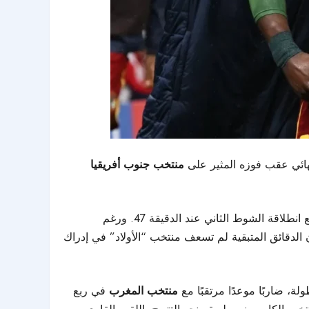
نهائي عقب فوزه المثير على
منتخب جنوب أفريقيا
وافتتح الكاميرون التسجيل عبر جونيور بابتيست تشاماديو في الدقيقة 34، قبل أن يعزز كريستيان كوفاني التقدم بهدف ثانٍ مع انطلاقة الشوط الثاني عند الدقيقة 47. ورغم
أفريقيا للعودة في النتيجة، والتي تُوّجت بهدف تقليص الفارق عن طريق إيفيدنس ماكجوبا في الدقيقة 88، فإن الدقائق المتبقية لم تسعف منتخب “الأولاد” في إدراك
منتخب المغرب
في ربع