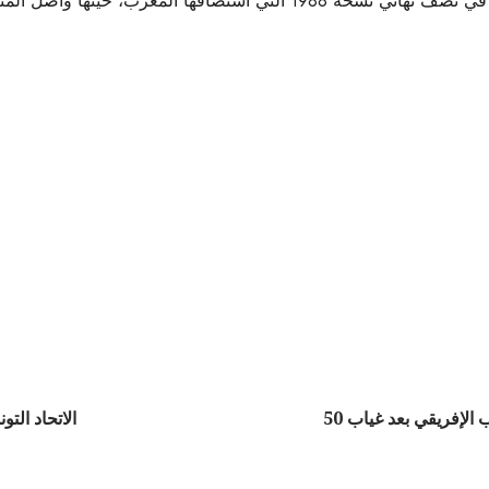
خب الكاميروني طريقه نحو التتويج باللقب القاري.
ديّاز يقود أسود الأطلس إلى ربع النهائي ويُشعل حلم اللقب الإفريقي بعد غياب 50
الاتحاد الت