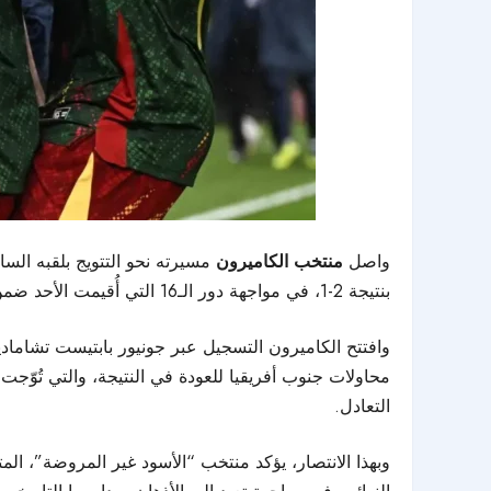
واصل
منتخب الكاميرون
مسيرته نحو التتويج بلقبه ال
بنتيجة 2-1، في مواجهة دور الـ16 التي أُقيمت الأحد ضمن البطولة المقامة حاليًا في المغرب.
التعادل.
وبهذا الانتصار، يؤكد منتخب “الأسود غير المروضة”، المتوج باللقب خمس مرات كان آخرها