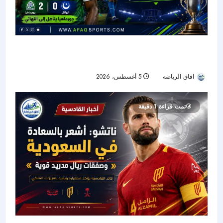
جورماهيا يصمد بعشرة لاعبين ويقصي الهلال من
نصف نهائي «سيكافا»
افاق الرياضه
5 أغسطس، 2026
21
تمت قراءة 1 دقيقة