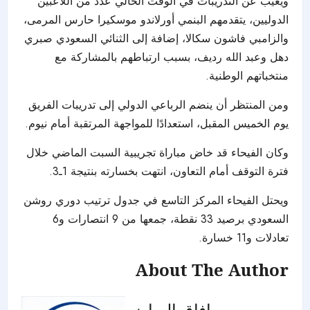
ويغيب عن التدريبات في الوقت الحالي عدد من اللاعبين
الدوليين، يتقدمهم البنمي أورلاندو موسكيرا حارس المرمى،
والزامبي فاشون سكالا، إضافة إلى الثنائي السعودي صبري
دهل وعبد الله رديف، بسبب ارتباطهم بالمشاركة مع
منتخباتهم الوطنية.
ومن المنتظر أن ينضم الرباعي الدولي إلى تدريبات الفريق
يوم الخميس المقبل، استعدادًا للمواجهة المرتقبة أمام نيوم.
وكان الفيحاء قد خاض مباراة تجريبية السبت الماضي خلال
فترة التوقف أمام التعاون، انتهت بخسارته بنتيجة 1ـ3.
ويحتل الفيحاء المركز التاسع في جدول ترتيب دوري روشن
السعودي برصيد 33 نقطة، جمعها من 9 انتصارات و6
تعادلات و11 خسارة.
About The Author
افاق الرياضه