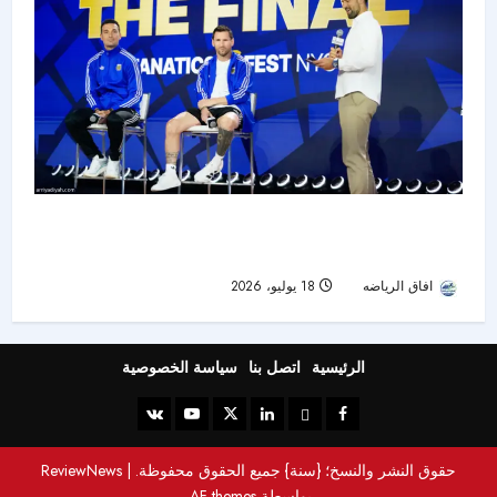
قبل صدام الأجيال في النهائي.. ميسي: يامال مرجع
عالمي وصورتنا القديمة «جنونية»
افاق الرياضه
18 يوليو، 2026
21
الرئيسية
اتصل بنا
سياسة الخصوصية
حقوق النشر والنسخ؛ {سنة} جميع الحقوق محفوظة.
|
ReviewNews
بواسطة AF themes.