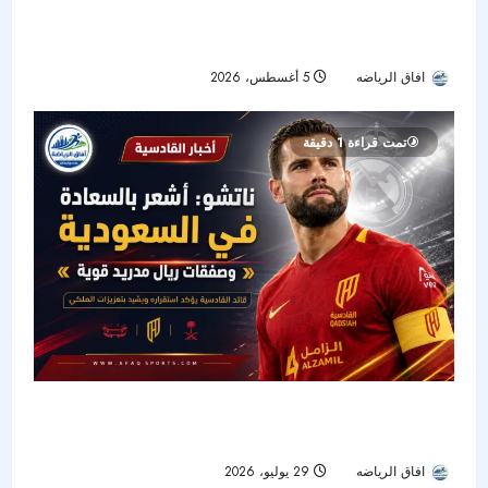
جورماهيا يصمد بعشرة لاعبين ويقصي الهلال من
نصف نهائي «سيكافا»
افاق الرياضه
5 أغسطس، 2026
21
تمت قراءة 1 دقيقة
ناتشو يروي نجاح تجربته السعودية ويشيد بصفقة
ريال مدريد الجديدة
افاق الرياضه
29 يوليو، 2026
22