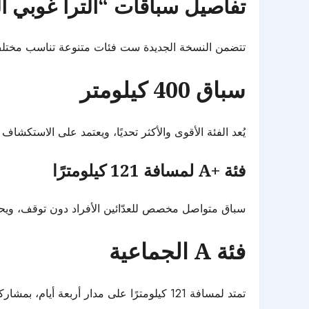
تفاصيل سباقات “ألترا غوبي العُلا 7
تتضمن النسخة الجديدة ست فئات متنوعة تناسب مختلف م
سباق 400 كيلومتر
يُعد الفئة الأقوى والأكثر تحديًا، ويعتمد على الاستك
فئة +A لمسافة 121 كيلومترًا
سباق متواصل مخصص للعدّائين الأفراد دون توقف، ويحتاج
فئة A الجماعية
تمتد لمسافة 121 كيلومترًا على مدار أربعة أيام، بمشاركة فرق تتكون من 3 إلى 5 متسابقين، ويتم احتساب النتائج وفق الزمن التراكمي لوصول ثالث عضو في الفريق.