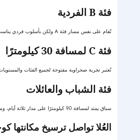
فئة B الفردية
تُقام على نفس مسار فئة A ولكن بأسلوب فردي يناسب المتسابقين المستقلين.
فئة C لمسافة 30 كيلومترًا
تُعتبر تجربة صحراوية مفتوحة لجميع الفئات والمستوي
فئة الشباب والعائلات
سباق يمتد لمسافة 90 كيلومترًا على مدار ثلاثة أيام، ومخصص للشباب وعائلاتهم ضمن تجربة رياضية وترفيهية متعددة الأجيال.
العُلا تواصل ترسيخ مكانتها ك