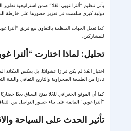
يأتي تنظيم “ألترا غوبي العُلا” ضمن استراتيجية تطوير ا
دولية كبرى ساهمت في تعزيز حضورها على خارطة السياح
كما تعمل الجهات المنظمة بالتعاون مع فريق “ألترا غوب
للمشاركين.
تحليل: لماذا اختارت “ألترا غوب
اختيار العُلا لم يكن قرارًا عشوائيًا، بل يعكس المكانة ا
نادرًا من الطبيعة الصحراوية والتاريخ الثقافي والبنية الت
كما أن الموقع الجغرافي للعُلا يمنح السباق بعدًا حضاري
“ألترا غوبي” القائمة على بناء جسور التواصل بين الثقا
تأثير الحدث على السياحة والا