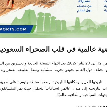
ياضية عالمية في قلب الصحراء السعودية
مختلف دول العالم لخوض تجربة استثنائية وسط الطبيعة الصحراوية السا
 بتاريخها العريق ومكانتها التاريخية بوصفها محطة رئيسية على طريق ال
ت التاريخية إلى ميدان عالمي لسباقات التحمّل، حيث يمر المتسابقون ع
هات السياحية والثقافية عالميًا.