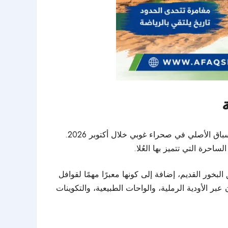
من المقرر إقامة سباق “ألترا غوبي العُلا” خلال الفترة من 12 إلى 20 يناير 2027، بعد انتهاء النسخة الحادية والعشرين من السباق الأصلي في صحراء غوبي خلال أكتوبر 2026.
حرة التي تتميز بها العُلا.
بخور القديم، إضافة إلى كونها معبرًا مهمًا لقوافل
بر الأودية الرملية، والواحات الطبيعية، والتكوينات