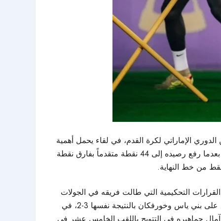
الدوري الإماراتي لكرة القدم، في لقاء يحمل أهمية
كبيرة للفريقين مع اقتراب الموسم من مراحله الحاسمة. ويدخل العين المباراة تحت ضغط الحفاظ على موقعه في الصدارة، بعدما رفع رصيده إلى 44 نقطة متقدماً بفارق نقطة
لقرارات التحكيمية التي طالت فريقه في الجولات
الأخيرة، مؤكدًا أن لاعبيه لن يستسلموا وسيقاتلون حتى النهاية. وجاءت تصريحات المدرب عقب فوزين صعبين حققهما الفريق على بني ياس وخورفكان بالنتيجة نفسها 3-2، في
 آمال جماهيره في التتويج باللقب الخامس عشر في