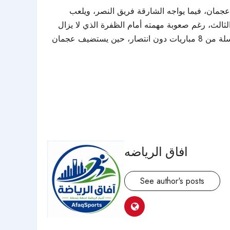
عجمان، فيما يواجه الشارقة فريق النصر، ويلعب
لى الوحدة في سباق المركز الثالث، رغم صعوبة مهمته أمام الظفرة الذي لا يزال
يصارع من أجل الابتعاد عن مناطق الخطر. كما يتطلع البطائح، متذيل الترتيب برصيد 13 نقطة، إلى تحقيق فوزه الأول بعد سلسلة من 8 مباريات دون انتصار، حين يستضيف عجمان
افاق الرياضه
See author's posts