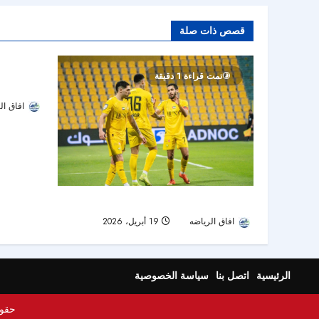
قصص ذات صلة
شباب الأهل
تمت قر
تمت قراءة 1 دقيقة
الصدارة مؤق
افاق ال
الوصل يستعيد توازنه بثلاثية في شباك الظفرة
افاق الرياضه
19 أبريل، 2026
45
الرئيسية
اتصل بنا
سياسة الخصوصية
حقوق