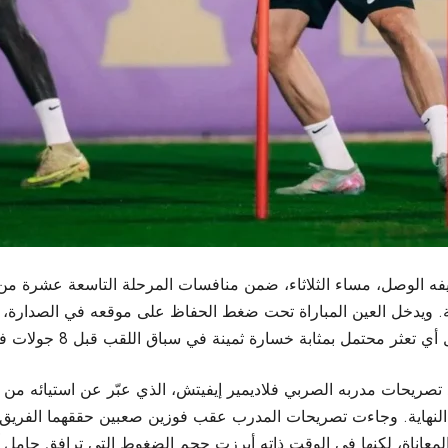
بضيفه الوصل، مساء الثلاثاء، ضمن منافسات المرحلة التاسعة عشرة من 
ل بمثابة خسارة ثمينة في سباق اللقب قبل 8 جولات فقط من خط النهاية.
صريحات مدربه الصربي فلاديمير إيفيتش، الذي عبّر عن استيائه من ا
لمعاناة، لكنها في الوقت ذاته أبرزت حجم الضغوط التي ترافق حامل