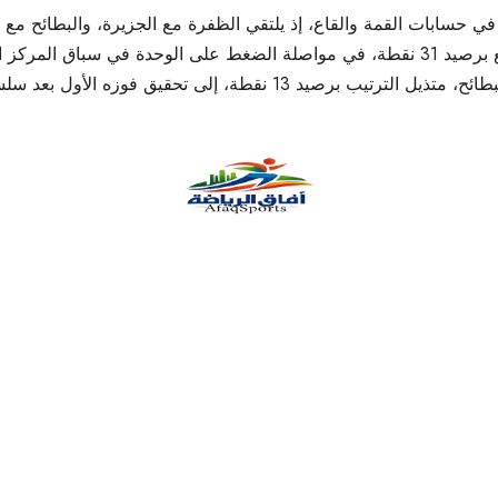
ي حسابات القمة والقاع، إذ يلتقي الظفرة مع الجزيرة، والبطائح مع 
خورفكان أمام دبا. ويأمل الجزيرة، صاحب المركز الرابع برصيد 31 نقطة، في مواصلة الضغط ع