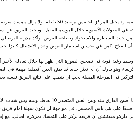
في المقابل، يدخل الوصل المواجهة بطموحات لا تقل أهمية، إذ يح
شاركة في البطولات الآسيوية خلال الموسم المقبل. ويبحث الفريق عن اس
ن حيث السيطرة والاستحواذ وصناعة الفرص. وأكد مدربه البرتغالي رو
لى أن العلاج يكمن في تحسين استثمار الفرص وعدم الانشغال كثيرًا بحس
عاء وهو يدرك أن أي تعثر جديد قد يمنح العين أفضلية مهمة في الصرا
التركيز في المرحلة المقبلة يجب أن ينصب على نتائج الفريق نفسه بعي
يحل ضيفًا على بني ياس الخميس، في مواجهة لن تكون سهلة أمام فريق 
ي داركو ميلانيتش أن فريقه يركز على التمسك بمركزه الحالي، مع إبقا