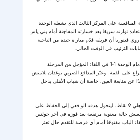
تل المركز الخامس برصيد 30 نقطة، ولا يزال يتمسك بفرصة المنافسة على المركز الثالث الذي يشغله الوحدة
تعادة توازنه سريعًا بعد خسارته المفاجئة أمام بني ياس
ي فيتوريا أن فريقه قدّم مباراة جيدة من الناحية
ابات الترتيب في الوقت الحالي.
وعلى خط موازٍ، يواصل شباب الأهلي مطاردة الصدارة وسط رغبة قوية في تصحيح الصورة التي ظهر بها خلال تعادله الأخير أمام الوحدة 1-1 في اللقاء المؤجل من المرحلة
ع على القمة. وعبّر المدافع الصربي بوغدان بلانيتش
دًا عن متابعة العين، خاصة أن شباب الأهلي يدخل
أما الوحدة، فيبدو أنه ابتعد حسابيًا عن سباق اللقب بعدما أصبح الفارق بينه وبين العين المتصدر 10 نقاط، وبينه وبين شباب الأهلي 9 نقاط، ليتحول هدفه الواقعي إلى الحفاظ على
يعيش حالة معنوية مرتفعة بعد فوزه في آخر جولتين
ء الباب مفتوحًا أمام أي فرصة للتقدم حال تعثر