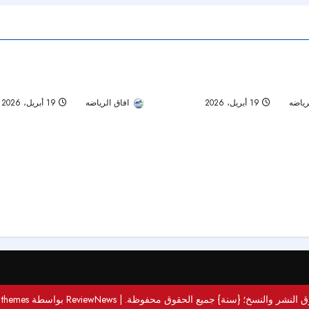
ي يكتسح كلباء بخماسية وينتزع
### الأهلي يحافظ على الوصافة بفوز
اءة 1 دقيقة
تمت قراءة 1 دقيقة
تًا.. والنصر يعود بانتصار من الشارقة
شباب أهلي دبي
رياضه
19 أبريل، 2026
47
افاق الرياضه
19 أبريل، 2026
 النشر والنسخ؛ {سنة} جميع الحقوق محفوظة.
|
ReviewNews
بواسطة AF themes.