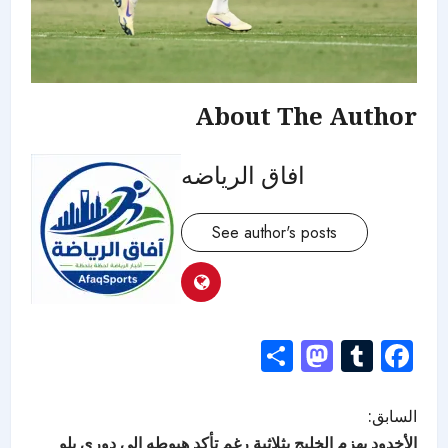
About The Author
افاق الرياضه
See author's posts
Mastodon
Share
Tumblr
Facebook
السابق:
الأخدود يهزم الخليج بثلاثية رغم تأكد هبوطه إلى دوري يلو