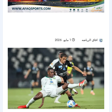
الشباب السعودي يصطدم بزاخو العراقي في نصف
نهائي دوري أبطال الخليج.. والريان يواجه القادسية
لحسم بطاقة النهائي
افاق الرياضه
1 مايو، 2026
59