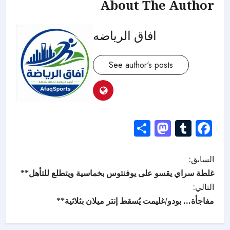
About The Author
افاق الرياضه
See author's posts
Mastodon
Share
Tumblr
Facebook
السابق:
غلطة سراي يقسو على يوفنتوس بخماسية ويتطلع للتأهل**
التالي:
مفاجأة… بودو/غليمت يُسقط إنتر ميلان بثلاثية**