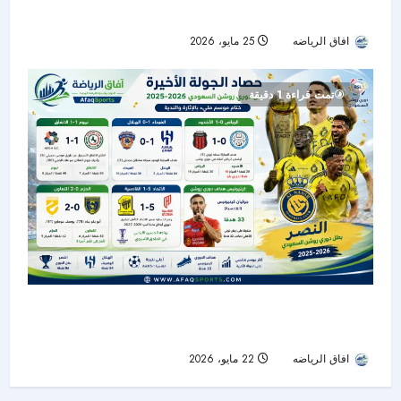
هدفاً.. وكينونيس يتربع على عرش الهدافين
افاق الرياضه
25 مايو، 2026
51
تمت قراءة 1 دقيقة
حصاد الجولة الأخيرة من دوري روشن: النصر بطلًا..
الهلال وصيفًا.. والرياض ينجو من الهبوط
افاق الرياضه
22 مايو، 2026
51