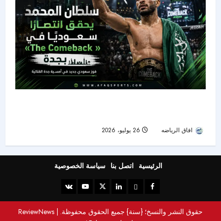
سلطان المحمد يوقف بيسالدوش فنيًا ويضيء ليلة
«The Comeback» في جدة
افاق الرياضه
26 يوليو، 2026
24
الرئيسية
اتصل بنا
سياسة الخصوصية
حقوق النشر والنسخ؛ {سنة} جميع الحقوق محفوظة.
|
ReviewNews