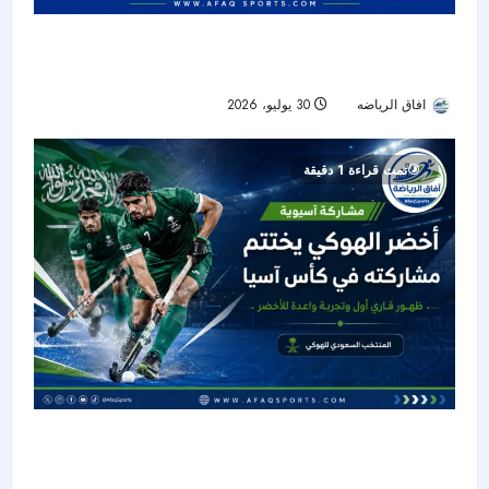
أخضر الناشئات يبدأ تصفيات كأس آسيا 2027 أمام
سنغافورة
افاق الرياضه
30 يوليو، 2026
13
تمت قراءة 1 دقيقة
أخضر الهوكي يدشن حضوره القاري ويختتم مشاركته
التاريخية في كأس آسيا