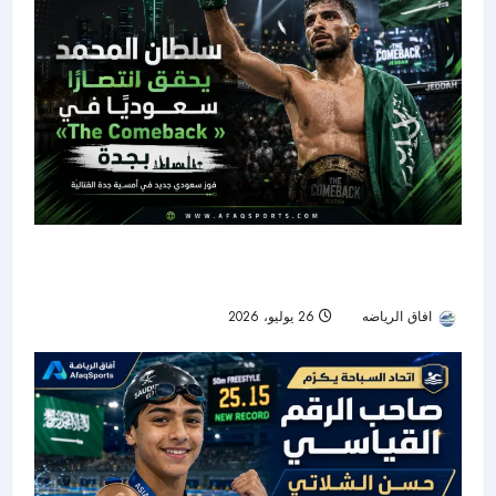
سلطان المحمد يوقف بيسالدوش فنيًا ويضيء ليلة
«The Comeback» في جدة
افاق الرياضه
26 يوليو، 2026
24