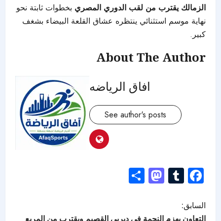
الزمالك يقترب من لقب الدوري المصري
بخطوات ثابتة نحو
نهاية موسم استثنائي ينتظره عشاق القلعة البيضاء بشغف
كبير.
About The Author
افاق الرياضه
See author's posts
Mastodon
Share
Tumblr
Facebook
السابق:
التعاون يهزم النجمة في ديربي القصيم ويقترب من المربع