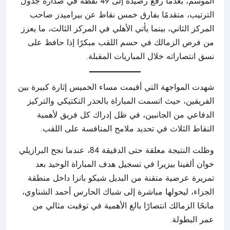
الموسم، بعدما رفع رصيده إلى 49 نقطة في صدارة جدول
الترتيب، متقدمًا بفارق خمس نقاط عن بيراميدز صاحب
المركز الثاني، بينما يأتي الأهلي في المركز الثالث، ما يعزز
من فرص الزمالك في حسم اللقب مبكرًا إذا حافظ على
نسق انتصاراته خلال المباريات المقبلة.
شهدت المواجهة التي أقيمت مساء الخميس إثارة كبيرة بين
الفريقين، حيث اتسمت المباراة بالحذر التكتيكي والتركيز
الدفاعي من الجانبين، في ظل إدراك كل فريق لأهمية
النقاط الثلاث في تحديد ملامح المنافسة على اللقب.
وظلت النتيجة معلقة حتى الدقيقة 84، عندما نجح البرازيلي
خوان ألفينا بيزيرا في تسجيل هدف المباراة الوحيد بعد
تمريرة عرضية متقنة من البديل شيكو بانزا داخل منطقة
الجزاء، ليحولها مباشرة إلى شباك الحارس أحمد الشناوي،
مانحًا الزمالك انتصارًا بالغ الأهمية في توقيت مثالي من
عمر البطولة.