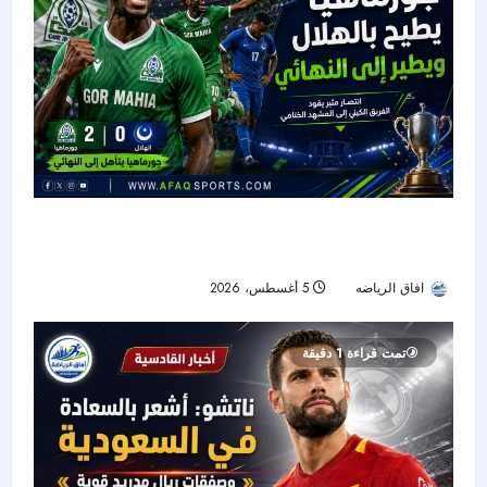
جورماهيا يصمد بعشرة لاعبين ويقصي الهلال من
نصف نهائي «سيكافا»
افاق الرياضه
5 أغسطس، 2026
21
تمت قراءة 1 دقيقة