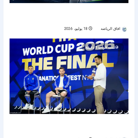
بعد صدمة المونديال.. نيمار يعود إلى سانتوس ويبدأ
رحلة استعادة الجاهزية
افاق الرياضه
18 يوليو، 2026
33
تمت قراءة 1 دقيقة
قبل صدام الأجيال في النهائي.. ميسي: يامال مرجع
عالمي وصورتنا القديمة «جنونية»